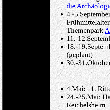
die Archäolog
4.-5.September
Frühmittelalt
Themenpark
A
11.-12.Septemb
18.-19.Septemb
(geplant)
30.-31.Oktobe
4.Mai: 11. Ritt
24.-25.Mai: H
Reichelsheim