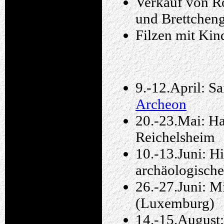
Verkauf von Ro
und Brettche
Filzen mit Kin
9.-12.April: S
Archeon
20.-23.Mai: H
Reichelsheim
10.-13.Juni: H
archäologisch
26.-27.Juni: Mi
(Luxemburg)
14.-15.August