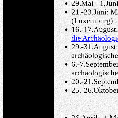
29.Mai - 1.Juni
21.-23.Juni: Mi
(Luxemburg)
16.-17.August
die Archäolog
29.-31.August:
archäologisch
6.-7.Septembe
archäologisch
20.-21.Septemb
25.-26.Oktobe
26.April - 1.Ma