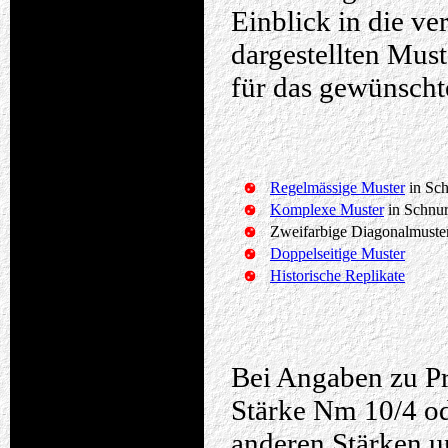
Einblick in die ve
dargestellten Mus
für das gewünschte
Regelmässige Muster
in Sc
Komplexe Muster
in Schnu
Zweifarbige Diagonalmuster
Doppelseitige Muster
Historische Replikate
Bei Angaben zu Pr
Stärke Nm 10/4 ode
anderen Stärken un